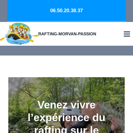
Aller
06.50.20.38.37
au
contenu
RAFTING-MORVAN-PASSION
Venez vivre
Venez vivre
l’expérience du
l’expérience du
rafting sur le