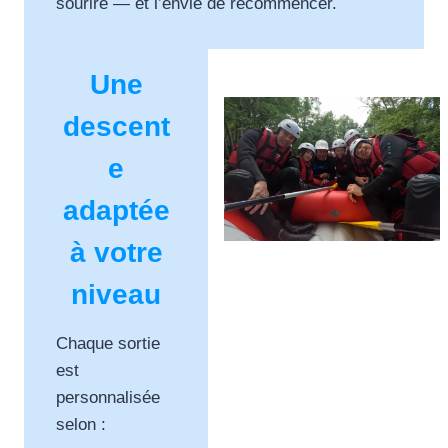
sourire — et l’envie de recommencer.
Une
descent
e
adaptée
à votre
niveau
Chaque sortie
est
personnalisée
selon :