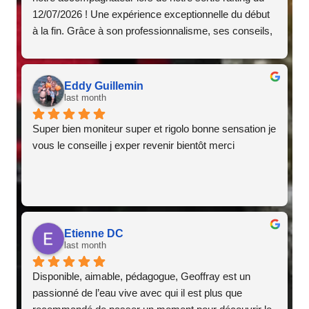
12/07/2026 ! Une expérience exceptionnelle du début 
à la fin. Grâce à son professionnalisme, ses conseils, 
son humour et sa bonne humeur, nous avons passé 
un moment inoubliable en toute sécurité.Geoffrey est 
une personne très gentille, passionnée et toujours à 
Eddy Guillemin
l'écoute. Il a su mettre tout le monde à l'aise et rendre 
last month
cette aventure encore plus agréable avec ses blagues 
Super bien moniteur super et rigolo bonne sensation je 
et son énergie communicative.Nous recommandons 
vous le conseille j exper revenir bientôt merci
cette expérience les yeux fermés. Merci encore pour 
cette magnifique journée et à bientôt pour une nouvelle 
aventure !Laetitia & Olivier
Etienne DC
last month
Disponible, aimable, pédagogue, Geoffray est un 
passionné de l’eau vive avec qui il est plus que 