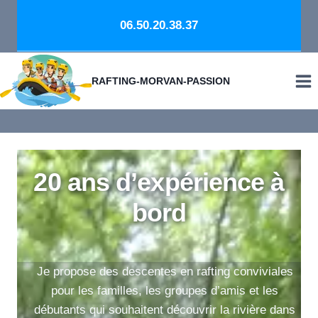
Aller
06.50.20.38.37
au
contenu
RAFTING-MORVAN-PASSION
20 ans d’expérience à
bord
Je propose des descentes en rafting conviviales
pour les familles, les groupes d’amis et les
débutants qui souhaitent découvrir la rivière dans